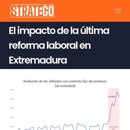
Saltar
al
contenido
El impacto de la última
reforma laboral en
Extremadura
Ver
imagen
más
grande