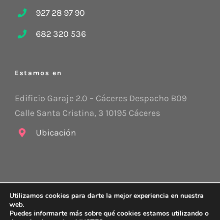
927 28 97 90
682 320 536
Estamos en
Edificio Garaje 2.0 – Cáceres Despacho B09
Calle Santa Cristina, 3 10195 Cáceres
Ubicación
Utilizamos cookies para darte la mejor experiencia en nuestra
Copyright 2015 -
2026 Stratego CyC |
Aviso legal
|
Política de
web.
protección de datos
|
Política de Cookies
|
Sus datos seguros
Puedes informarte más sobre qué cookies estamos utilizando o