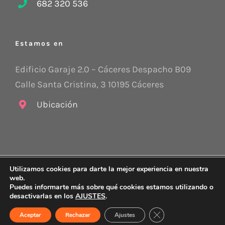
682 320 536
Estamos en
Edificio Garaje 2.0 – Cáceres Despacho B09
Calle Santa Cristina, 3 10195 Cáceres
Ubicación
Utilizamos cookies para darte la mejor experiencia en nuestra
Copyright 2015 -
2026 Stratego CyC |
Aviso legal
|
Política de
web.
protección de datos
|
Política de Cookies
|
Sus datos seguros
Puedes informarte más sobre qué cookies estamos utilizando o
desactivarlas en los
AJUSTES
.
Correo
electrónico
Cerrar el banner de 
Aceptar
Rechazar
Ajustes