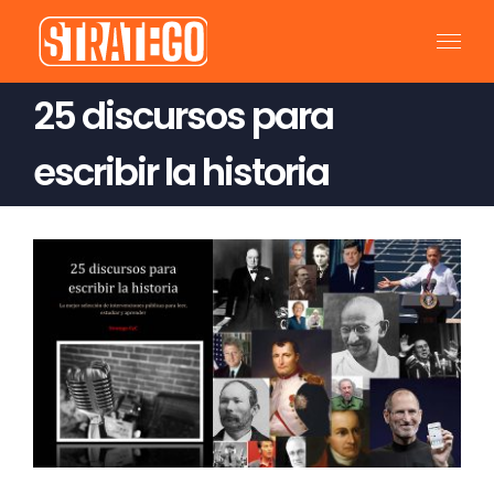
Saltar
al
contenido
25 discursos para
escribir la historia
Ver
imagen
más
grande