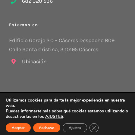
682 320 536
Estamos en
Edificio Garaje 2.0 – Cáceres Despacho B09
Calle Santa Cristina, 3 10195 Cáceres
Ubicación
Utilizamos cookies para darte la mejor experiencia en nuestra
Copyright 2015 -
2026 Stratego CyC |
Aviso legal
|
Política de
web.
protección de datos
|
Política de Cookies
|
Sus datos seguros
Puedes informarte más sobre qué cookies estamos utilizando o
desactivarlas en los
AJUSTES
.
Correo
electrónico
Cerrar el banner de 
Aceptar
Rechazar
Ajustes