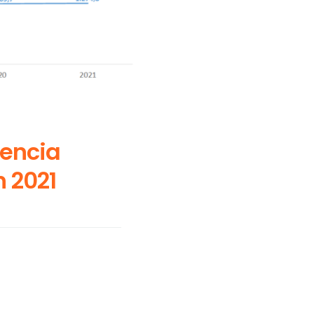
l
tencia
n 2021