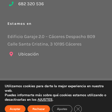
682 320 536
Estamos en
Edificio Garaje 2.0 – Cáceres Despacho B09
Calle Santa Cristina, 3 10195 Cáceres
Ubicación
Utilizamos cookies para darte la mejor experiencia en nuestra
Copyright 2015 -
2026 Stratego CyC |
Aviso legal
|
Política de
web.
protección de datos
|
Política de Cookies
|
Sus datos seguros
Puedes informarte más sobre qué cookies estamos utilizando o
desactivarlas en los
AJUSTES
.
Correo
electrónico
Cerrar el banner de 
Aceptar
Rechazar
Ajustes